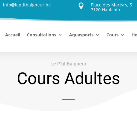
info@leptitbaigneur.be
Place des Martyrs, 5

7120 Haulchin
Accueil
Consultations
Aquasports
Cours
Ho
Le P'tit Baigneur
Cours Adultes